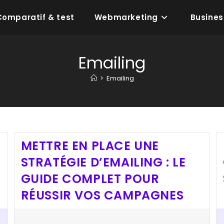
Comparatif & test
Webmarketing
Busines
Emailing
>
Emailing
METTRE EN PLACE UNE
STRATÉGIE D’EMAILING : LE
GUIDE COMPLET POUR
S
RÉUSSIR VOS CAMPAGNES