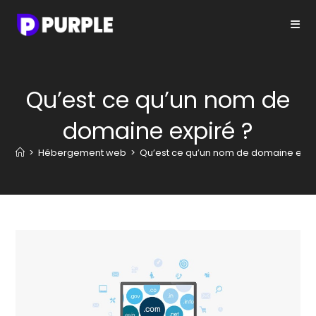
Skip
to
content
Qu’est ce qu’un nom de
domaine expiré ?
>
Hébergement web
>
Qu’est ce qu’un nom de domaine expi