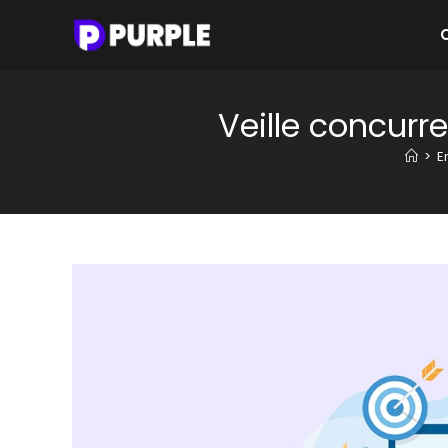
Skip
to
content
Veille concurr
>
E