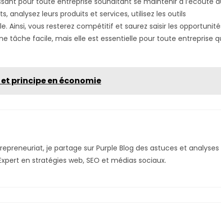
uissant pour toute entreprise souhaitant se maintenir à l’écoute 
 analysez leurs produits et services, utilisez les outils
ale. Ainsi, vous resterez compétitif et saurez saisir les opportunité
une tâche facile, mais elle est essentielle pour toute entreprise q
on et principe en économie
trepreneuriat, je partage sur Purple Blog des astuces et analyses
 Expert en stratégies web, SEO et médias sociaux.