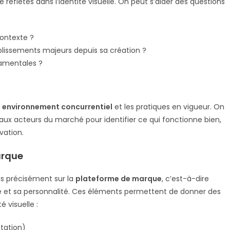
 reflétés dans l’identité visuelle. On peut s’aider des questions
ontexte ?
issements majeurs depuis sa création ?
damentales ?
 environnement concurrentiel
et les pratiques en vigueur. On
paux acteurs du marché pour identifier ce qui fonctionne bien,
vation.
arque
lus précisément sur la
plateforme de marque
, c’est-à-dire
e et sa personnalité. Ces éléments permettent de donner des
é visuelle :
tation)