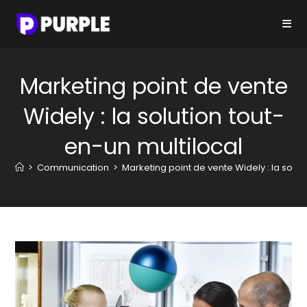
Skip
to
content
Marketing point de vente
Widely : la solution tout-
en-un multilocal
>
Communication
>
Marketing point de vente Widely : la solut